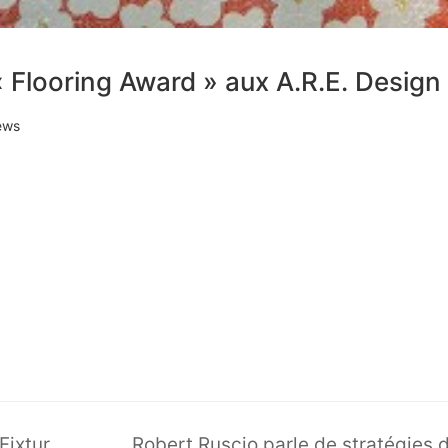
 « Flooring Award » aux A.R.E. Desig
ews
Euro Tile & Stone reçoit un « Store Fixture Award » aux A.R.E. Design Awards 2015