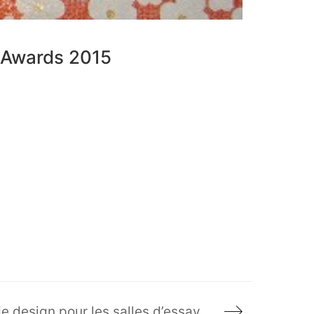
n Awards 2015
Robert Ruscio parle de stratégies de design pour les salles d’essayage dans le plus récent numéro de retails environments. À lire!