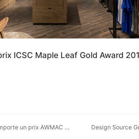
prix ICSC Maple Leaf Gold Award 201
Sport Chek – Sherway Gardens remporte un prix AWMAC 2017