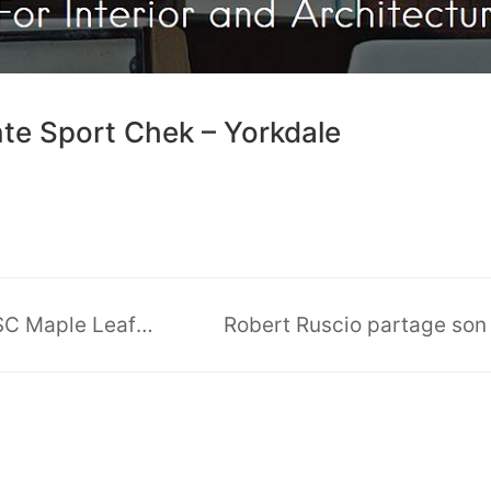
te Sport Chek – Yorkdale
Ruscio Studio remporte un prix ICSC Maple Leaf Gold Award 2017 pour Icebreaker